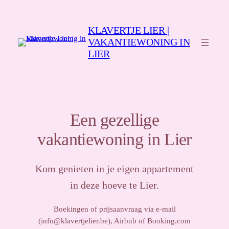
Spring
naar
KLAVERTJE LIER |
de
VAKANTIEWONING IN
inhoud
LIER
Een gezellige
vakantiewoning in Lier
Kom genieten in je eigen appartement
in deze hoeve te Lier.
Boekingen of prijsaanvraag via e-mail
(info@klavertjelier.be), Airbnb of Booking.com